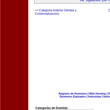
Ver Siguientes 104 >
<< Categoria Anterior (Ventas y
C
Comercializacion)
Registro de Dominios
|
Web Hosting
|
D
Dominios Expirados
|
Industrias
|
Indu
Categorías de Dominio: