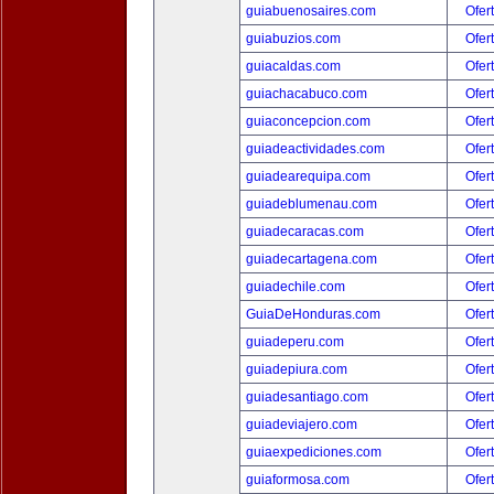
guiabuenosaires.com
Ofer
guiabuzios.com
Ofer
guiacaldas.com
Ofer
guiachacabuco.com
Ofer
guiaconcepcion.com
Ofer
guiadeactividades.com
Ofer
guiadearequipa.com
Ofer
guiadeblumenau.com
Ofer
guiadecaracas.com
Ofer
guiadecartagena.com
Ofer
guiadechile.com
Ofer
GuiaDeHonduras.com
Ofer
guiadeperu.com
Ofer
guiadepiura.com
Ofer
guiadesantiago.com
Ofer
guiadeviajero.com
Ofer
guiaexpediciones.com
Ofer
guiaformosa.com
Ofer