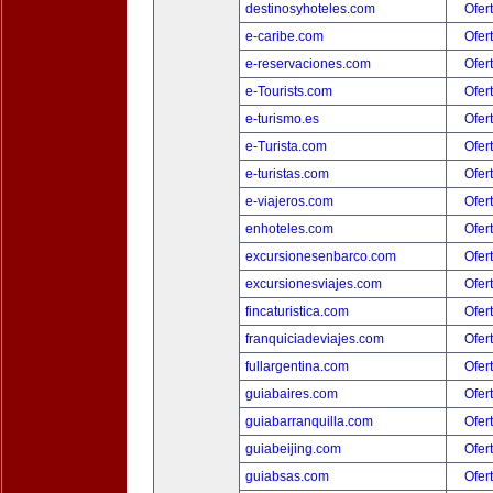
destinosyhoteles.com
Ofer
e-caribe.com
Ofer
e-reservaciones.com
Ofer
e-Tourists.com
Ofer
e-turismo.es
Ofer
e-Turista.com
Ofer
e-turistas.com
Ofer
e-viajeros.com
Ofer
enhoteles.com
Ofer
excursionesenbarco.com
Ofer
excursionesviajes.com
Ofer
fincaturistica.com
Ofer
franquiciadeviajes.com
Ofer
fullargentina.com
Ofer
guiabaires.com
Ofer
guiabarranquilla.com
Ofer
guiabeijing.com
Ofer
guiabsas.com
Ofer