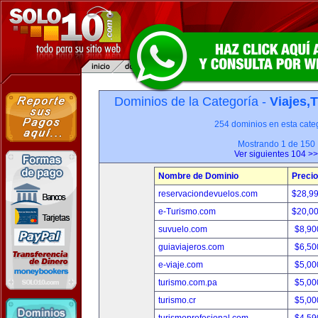
Dominios de la Categoría -
Viajes,
254 dominios en esta categ
Mostrando 1 de 150
Ver siguientes 104 >>
Nombre de Dominio
Precio
reservaciondevuelos.com
$28,9
e-Turismo.com
$20,0
suvuelo.com
$8,90
guiaviajeros.com
$6,50
e-viaje.com
$5,00
turismo.com.pa
$5,00
turismo.cr
$5,00