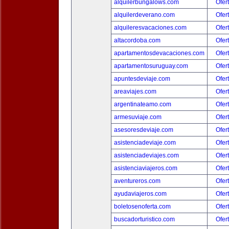
alquilerbungalows.com
Ofer
alquilerdeverano.com
Ofer
alquileresvacaciones.com
Ofer
altacordoba.com
Ofer
apartamentosdevacaciones.com
Ofer
apartamentosuruguay.com
Ofer
apuntesdeviaje.com
Ofer
areaviajes.com
Ofer
argentinateamo.com
Ofer
armesuviaje.com
Ofer
asesoresdeviaje.com
Ofer
asistenciadeviaje.com
Ofer
asistenciadeviajes.com
Ofer
asistenciaviajeros.com
Ofer
aventureros.com
Ofer
ayudaviajeros.com
Ofer
boletosenoferta.com
Ofer
buscadorturistico.com
Ofer