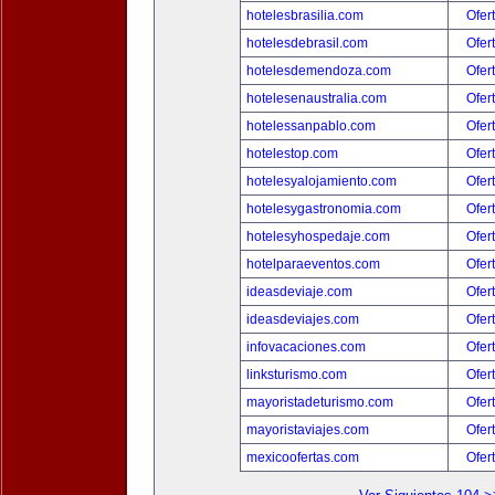
hotelesbrasilia.com
Ofer
hotelesdebrasil.com
Ofer
hotelesdemendoza.com
Ofer
hotelesenaustralia.com
Ofer
hotelessanpablo.com
Ofer
hotelestop.com
Ofer
hotelesyalojamiento.com
Ofer
hotelesygastronomia.com
Ofer
hotelesyhospedaje.com
Ofer
hotelparaeventos.com
Ofer
ideasdeviaje.com
Ofer
ideasdeviajes.com
Ofer
infovacaciones.com
Ofer
linksturismo.com
Ofer
mayoristadeturismo.com
Ofer
mayoristaviajes.com
Ofer
mexicoofertas.com
Ofer