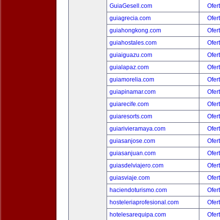
GuiaGesell.com
Ofer
guiagrecia.com
Ofer
guiahongkong.com
Ofer
guiahostales.com
Ofer
guiaiguazu.com
Ofer
guialapaz.com
Ofer
guiamorelia.com
Ofer
guiapinamar.com
Ofer
guiarecife.com
Ofer
guiaresorts.com
Ofer
guiarivieramaya.com
Ofer
guiasanjose.com
Ofer
guiasanjuan.com
Ofer
guiasdelviajero.com
Ofer
guiasviaje.com
Ofer
haciendoturismo.com
Ofer
hosteleriaprofesional.com
Ofer
hotelesarequipa.com
Ofer