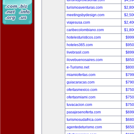
turismoprofesional.com
$4,59
turismoaventuras.com
$2,80
meetingsbydesign.com
$2,50
viajesusa.com
$2,40
caribecolombiano.com
$1,80
hotelesturisticos.com
$999
hoteles365.com
$950
livebrasil.com
$899
ilovebuenosaires.com
$850
e-Turismo.net
$800
miamiofertas.com
$799
guiacaracas.com
$790
ofertasmexico.com
$750
ofertasmiami.com
$750
tuvacacion.com
$750
pasajesenoferta.com
$699
turismosudafrica.com
$680
agentedeturismo.com
$650