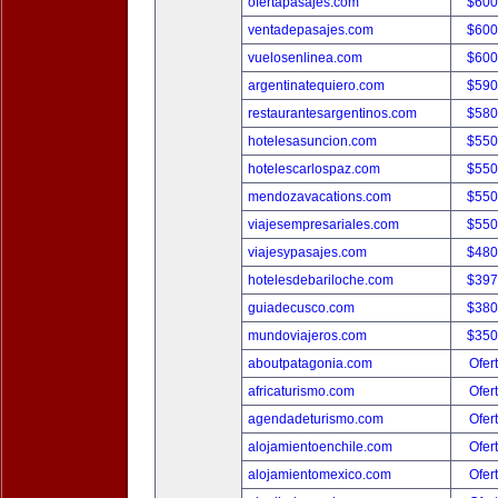
ofertapasajes.com
$600
ventadepasajes.com
$600
vuelosenlinea.com
$600
argentinatequiero.com
$590
restaurantesargentinos.com
$580
hotelesasuncion.com
$550
hotelescarlospaz.com
$550
mendozavacations.com
$550
viajesempresariales.com
$550
viajesypasajes.com
$480
hotelesdebariloche.com
$397
guiadecusco.com
$380
mundoviajeros.com
$350
aboutpatagonia.com
Ofer
africaturismo.com
Ofer
agendadeturismo.com
Ofer
alojamientoenchile.com
Ofer
alojamientomexico.com
Ofer