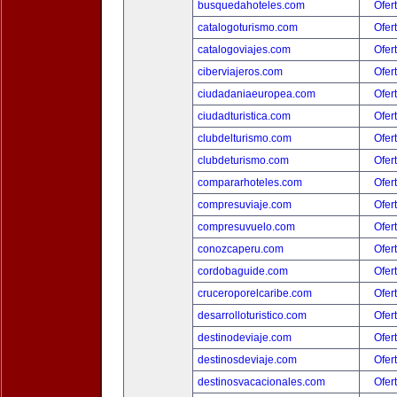
busquedahoteles.com
Ofer
catalogoturismo.com
Ofer
catalogoviajes.com
Ofer
ciberviajeros.com
Ofer
ciudadaniaeuropea.com
Ofer
ciudadturistica.com
Ofer
clubdelturismo.com
Ofer
clubdeturismo.com
Ofer
compararhoteles.com
Ofer
compresuviaje.com
Ofer
compresuvuelo.com
Ofer
conozcaperu.com
Ofer
cordobaguide.com
Ofer
cruceroporelcaribe.com
Ofer
desarrolloturistico.com
Ofer
destinodeviaje.com
Ofer
destinosdeviaje.com
Ofer
destinosvacacionales.com
Ofer