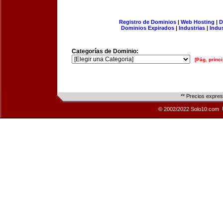
Registro de Dominios
|
Web Hosting
|
D
Dominios Expirados
|
Industrias
|
Indu
Categorías de Dominio:
[Pág. princi
** Precios expre
© 2002/2022 Solo10.com