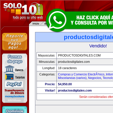
productosdigita
Vendido!
Mayusculas:
PRODUCTOSDIGITALES.COM
Minusculas:
productosdigitales.com
Longitud:
18 caracteres
Categorias:
Compras y Comercio ElectrÃ³nico
,
Info
Miscelaneas (varios)
,
Negocios
,
Tecnol
Precio:
$4,950.00
Visitar!
productosdigitales.com
Serán consideradas ofer