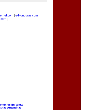
ernet.com
|
e-Honduras.com
|
s.com
|
ominios En Venta
strias Argentinas