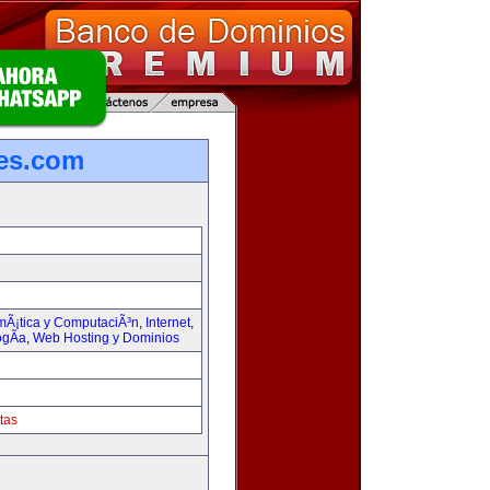
les.com
rmÃ¡tica y ComputaciÃ³n
,
Internet
,
ogÃ­a
,
Web Hosting y Dominios
tas