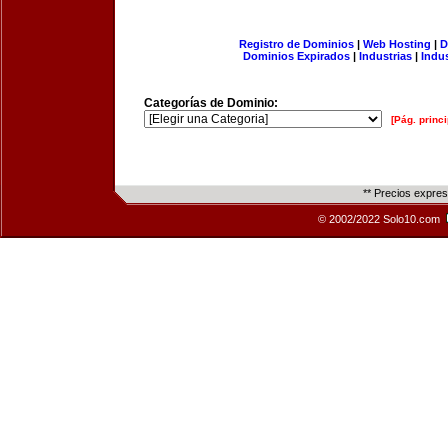
Registro de Dominios
|
Web Hosting
|
D
Dominios Expirados
|
Industrias
|
Indu
Categorías de Dominio:
[Pág. princi
** Precios expre
© 2002/2022 Solo10.com