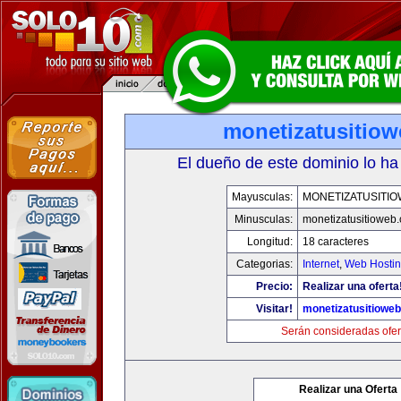
monetizatusitio
El dueño de este dominio lo ha
Mayusculas:
MONETIZATUSITI
Minusculas:
monetizatusitioweb
Longitud:
18 caracteres
Categorias:
Internet
,
Web Hostin
Precio:
Realizar una oferta
Visitar!
monetizatusitiowe
Serán consideradas ofer
Realizar una Oferta