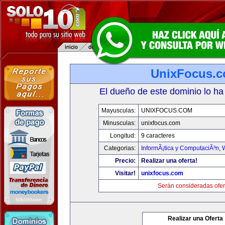
UnixFocus.
El dueño de este dominio lo ha
Mayusculas:
UNIXFOCUS.COM
Minusculas:
unixfocus.com
Longitud:
9 caracteres
Categorias:
InformÃ¡tica y ComputaciÃ³n
,
Precio:
Realizar una oferta!
Visitar!
unixfocus.com
Serán consideradas ofer
Realizar una Oferta