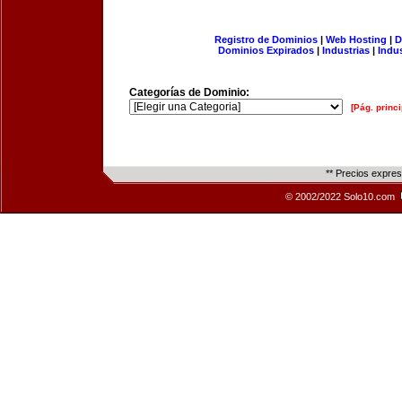
Registro de Dominios
|
Web Hosting
|
D
Dominios Expirados
|
Industrias
|
Indu
Categorías de Dominio:
[Pág. princi
** Precios expre
© 2002/2022 Solo10.com