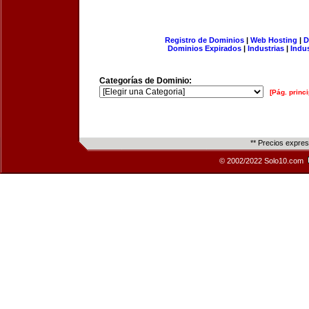
Registro de Dominios
|
Web Hosting
|
D
Dominios Expirados
|
Industrias
|
Indu
Categorías de Dominio:
[Pág. princi
** Precios expre
© 2002/2022 Solo10.com