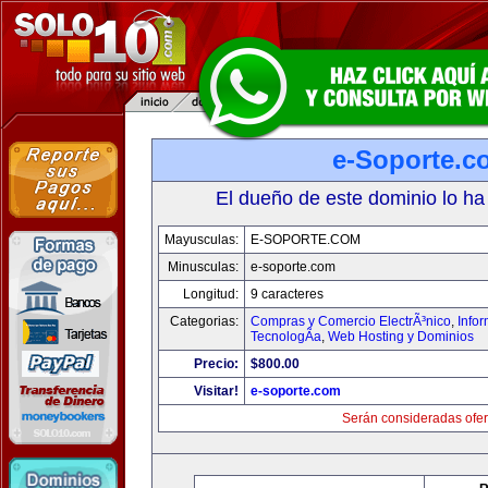
e-Soporte.c
El dueño de este dominio lo ha
Mayusculas:
E-SOPORTE.COM
Minusculas:
e-soporte.com
Longitud:
9 caracteres
Categorias:
Compras y Comercio ElectrÃ³nico
,
Info
TecnologÃ­a
,
Web Hosting y Dominios
Precio:
$800.00
Visitar!
e-soporte.com
Serán consideradas ofer