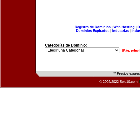
Registro de Dominios
|
Web Hosting
|
D
Dominios Expirados
|
Industrias
|
Indu
Categorías de Dominio:
[Pág. princi
** Precios expre
© 2002/2022 Solo10.com