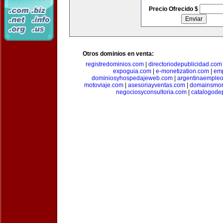
Precio Ofrecido $
Otros dominios en venta:
registredominios.com
|
directoriodepublicidad.com
expoguia.com
|
e-monetization.com
|
emp
dominiosyhospedajeweb.com
|
argentinaemple
motoviaje.com
|
asesoriayventas.com
|
domainsmon
negociosyconsultoria.com
|
catalogode