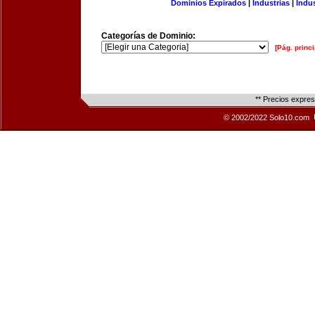
Dominios Expirados
|
Industrias
|
Indu
Categorías de Dominio:
[Pág. princi
** Precios expre
© 2002/2022 Solo10.com