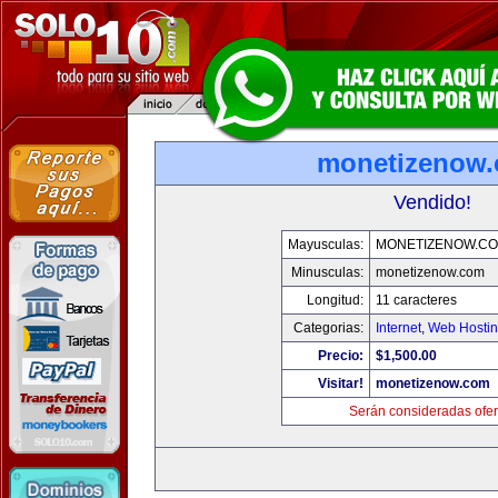
monetizenow
Vendido!
Mayusculas:
MONETIZENOW.C
Minusculas:
monetizenow.com
Longitud:
11 caracteres
Categorias:
Internet
,
Web Hostin
Precio:
$1,500.00
Visitar!
monetizenow.com
Serán consideradas ofer