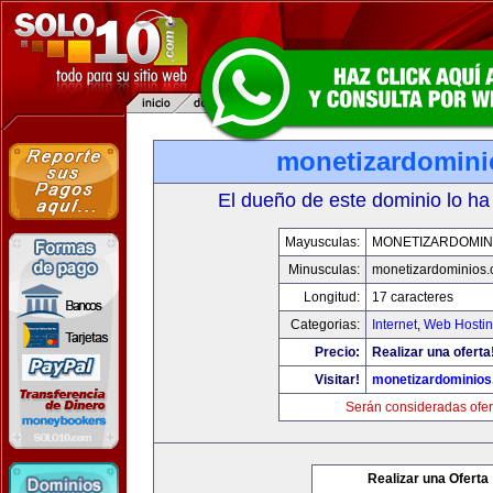
monetizardomin
El dueño de este dominio lo ha
Mayusculas:
MONETIZARDOMIN
Minusculas:
monetizardominios
Longitud:
17 caracteres
Categorias:
Internet
,
Web Hostin
Precio:
Realizar una oferta
Visitar!
monetizardominio
Serán consideradas ofer
Realizar una Oferta