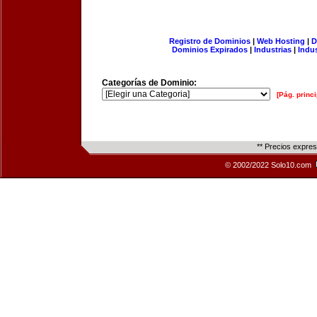
Registro de Dominios
|
Web Hosting
|
D
Dominios Expirados
|
Industrias
|
Indu
Categorías de Dominio:
[Pág. princi
** Precios expre
© 2002/2022 Solo10.com