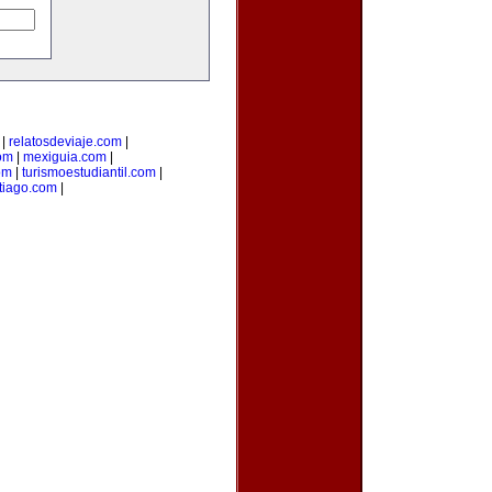
|
relatosdeviaje.com
|
com
|
mexiguia.com
|
om
|
turismoestudiantil.com
|
tiago.com
|