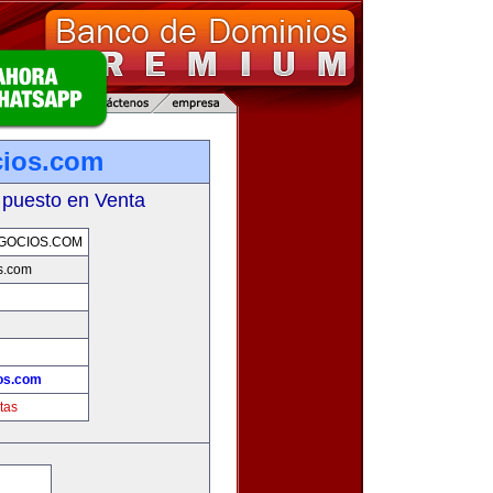
cios.com
 puesto en Venta
GOCIOS.COM
s.com
os.com
tas