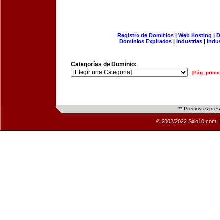
Registro de Dominios
|
Web Hosting
|
D
Dominios Expirados
|
Industrias
|
Indu
Categorías de Dominio:
[Pág. princi
** Precios expre
© 2002/2022 Solo10.com