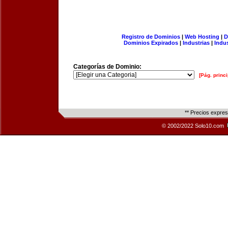
Registro de Dominios
|
Web Hosting
|
D
Dominios Expirados
|
Industrias
|
Indu
Categorías de Dominio:
[Pág. princi
** Precios expre
© 2002/2022 Solo10.com