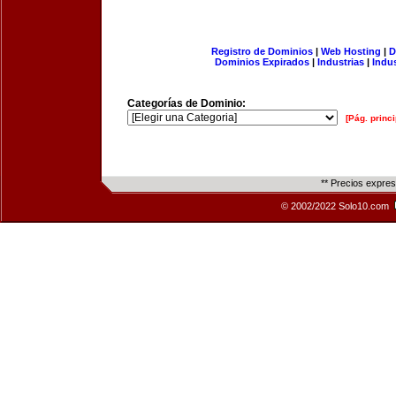
Registro de Dominios
|
Web Hosting
|
D
Dominios Expirados
|
Industrias
|
Indu
Categorías de Dominio:
[Pág. princi
** Precios expre
© 2002/2022 Solo10.com