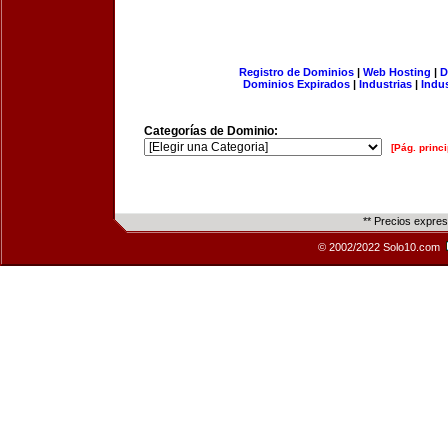
Registro de Dominios
|
Web Hosting
|
D
Dominios Expirados
|
Industrias
|
Indu
Categorías de Dominio:
[Pág. princi
** Precios expre
© 2002/2022 Solo10.com