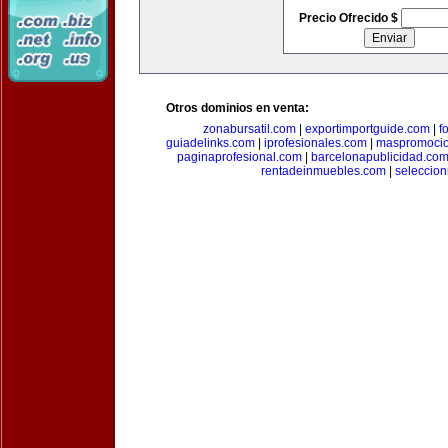
Precio Ofrecido $
Otros dominios en venta:
zonabursatil.com
|
exportimportguide.com
|
f
guiadelinks.com
|
iprofesionales.com
|
maspromoci
paginaprofesional.com
|
barcelonapublicidad.co
rentadeinmuebles.com
|
seleccio