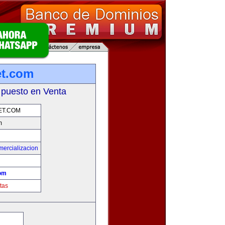
et.com
 puesto en Venta
ET.COM
m
mercializacion
com
tas