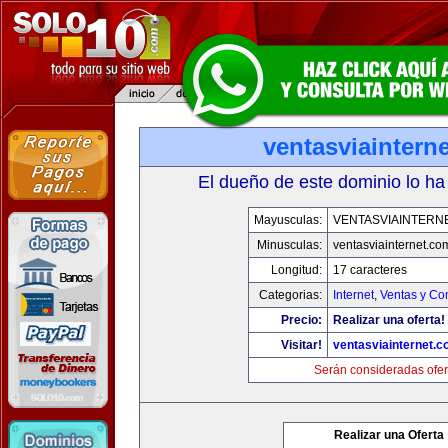
ventasviaintern
El dueño de este dominio lo ha
Mayusculas:
VENTASVIAINTERN
Minusculas:
ventasviainternet.co
Longitud:
17 caracteres
Categorias:
Internet
,
Ventas y Co
Precio:
Realizar una oferta!
Visitar!
ventasviainternet.
Serán consideradas ofer
Realizar una Oferta