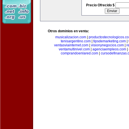
Precio Ofrecido $
Otros dominios en venta:
musicalizacion.com
|
productostecnologicos.c
tenisargentino.com
|
tipsdemarketing.com
|
ventasviainternet.com
|
visionynegocios.com
|
r
ventamultinivel.com
|
agenciaempleos.com
|
comprandoenlared.com
|
cursodefinanzas.