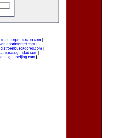
om
|
superpromocion.com
|
ventaporinternet.com
|
egistroenbuscadores.com
|
camaraseguridad.com
|
com
|
guiabeijing.com
|