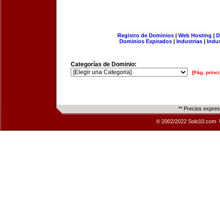
Registro de Dominios
|
Web Hosting
|
D
Dominios Expirados
|
Industrias
|
Indu
Categorías de Dominio:
[Pág. princi
** Precios expre
© 2002/2022 Solo10.com