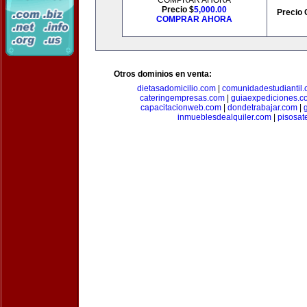
COMPRAR AHORA
Precio $
5,000.00
Precio 
COMPRAR AHORA
Otros dominios en venta:
dietasadomicilio.com
|
comunidadestudiantil
cateringempresas.com
|
guiaexpediciones.c
capacitacionweb.com
|
dondetrabajar.com
|
inmueblesdealquiler.com
|
pisosat