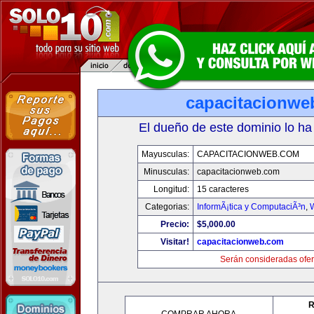
capacitacionwe
El dueño de este dominio lo ha
Mayusculas:
CAPACITACIONWEB.COM
Minusculas:
capacitacionweb.com
Longitud:
15 caracteres
Categorias:
InformÃ¡tica y ComputaciÃ³n
,
Precio:
$5,000.00
Visitar!
capacitacionweb.com
Serán consideradas ofer
R