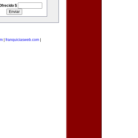
Ofrecido $
om
|
franquiciasweb.com
|