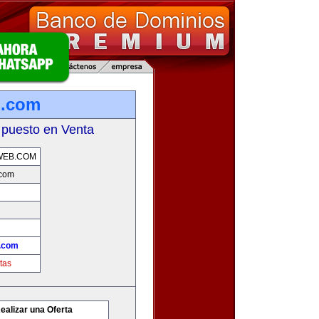
b.com
 puesto en Venta
WEB.COM
.com
.com
tas
ealizar una Oferta