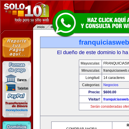
franquiciaswe
El dueño de este dominio lo ha
Mayusculas:
FRANQUICIAS
Minusculas:
franquiciasweb
Longitud:
14 caracteres
Categorias:
Negocios
Precio:
$600.00
Visitar!
franquiciasweb
Serán consideradas ofer
R