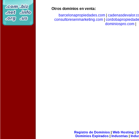
Otros dominios en venta:
barcelonapropiedades.com
|
cadenasdevalor.c
consultoresenmarketing.com
|
cordobapropiedad
dominiospro.com
|
Registro de Dominios
|
Web Hosting
|
D
Dominios Expirados
|
Industrias
|
Indu