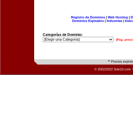
Registro de Dominios
|
Web Hosting
|
D
Dominios Expirados
|
Industrias
|
Indu
Categorías de Dominio:
[Pág. princi
** Precios expre
© 2002/2022 Solo10.com