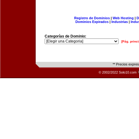
Registro de Dominios
|
Web Hosting
|
D
Dominios Expirados
|
Industrias
|
Indu
Categorías de Dominio:
[Pág. princi
** Precios expre
© 2002/2022 Solo10.com