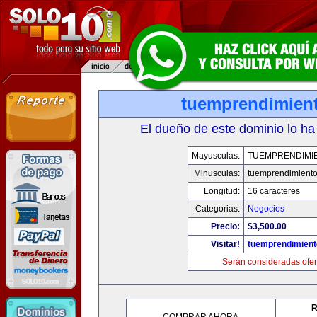
tuemprendimien
El dueño de este dominio lo ha
Mayusculas:
TUEMPRENDIMI
Minusculas:
tuemprendimient
Longitud:
16 caracteres
Categorias:
Negocios
Precio:
$3,500.00
Visitar!
tuemprendimien
Serán consideradas ofer
R