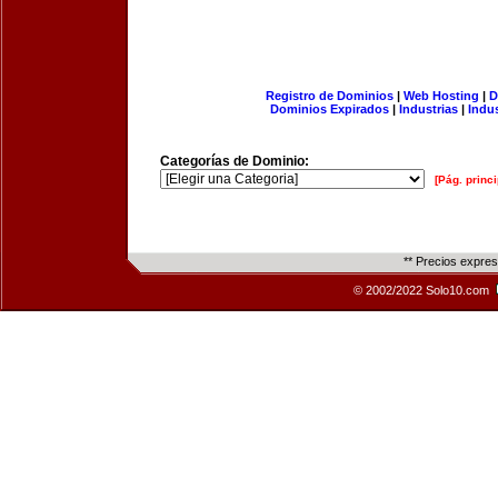
Registro de Dominios
|
Web Hosting
|
D
Dominios Expirados
|
Industrias
|
Indu
Categorías de Dominio:
[Pág. princi
** Precios expre
© 2002/2022 Solo10.com