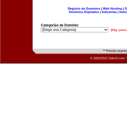
Registro de Dominios
|
Web Hosting
|
D
Dominios Expirados
|
Industrias
|
Indu
Categorías de Dominio:
[Pág. princi
** Precios expre
© 2002/2022 Solo10.com