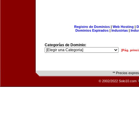
Registro de Dominios
|
Web Hosting
|
D
Dominios Expirados
|
Industrias
|
Indu
Categorías de Dominio:
[Pág. princi
** Precios expre
© 2002/2022 Solo10.com