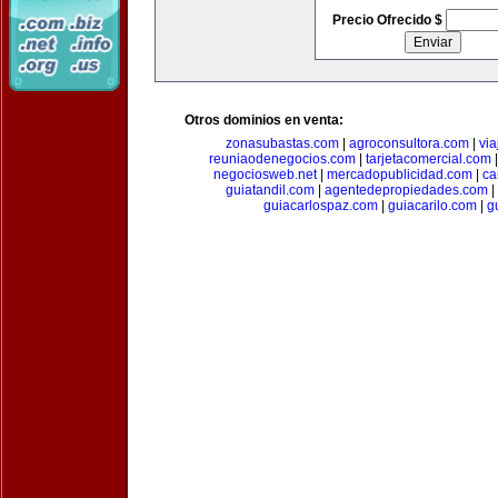
Precio Ofrecido $
Otros dominios en venta:
zonasubastas.com
|
agroconsultora.com
|
vi
reuniaodenegocios.com
|
tarjetacomercial.com
negociosweb.net
|
mercadopublicidad.com
|
ca
guiatandil.com
|
agentedepropiedades.com
|
guiacarlospaz.com
|
guiacarilo.com
|
g