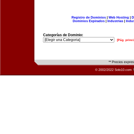
Registro de Dominios
|
Web Hosting
|
D
Dominios Expirados
|
Industrias
|
Indu
Categorías de Dominio:
[Pág. princi
** Precios expre
© 2002/2022 Solo10.com