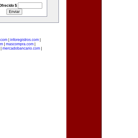
Ofrecido $
.com
|
inforegistros.com
|
om
|
mascompra.com
|
|
mercadobancario.com
|