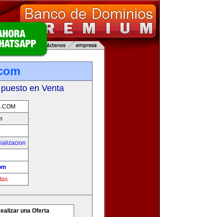
.com
 puesto en Venta
.COM
m
ializacion
om
tas
ealizar una Oferta