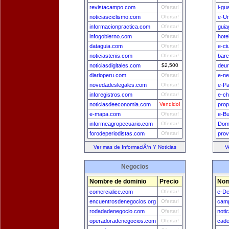
revistacampo.com
Ofertar!
i-gu
noticiasciclismo.com
Ofertar!
e-U
informacionpractica.com
Ofertar!
guia
infogobierno.com
Ofertar!
hote
dataguia.com
Ofertar!
e-ci
noticiastenis.com
Ofertar!
bar
noticiasdigitales.com
$2,500
deu
diarioperu.com
Ofertar!
e-n
novedadeslegales.com
Ofertar!
e-P
inforegistros.com
Ofertar!
e-ch
noticiasdeeconomia.com
Vendido!
prop
e-mapa.com
Ofertar!
e-B
informeagropecuario.com
Ofertar!
Dom
forodeperiodistas.com
Ofertar!
prov
Ver mas de InformaciÃ³n Y Noticias
V
Negocios
Nombre de dominio
Precio
Nom
comercialice.com
Ofertar!
e-De
encuentrosdenegocios.org
Ofertar!
camp
rodadadenegocio.com
Ofertar!
noti
operadoradenegocios.com
Ofertar!
cade