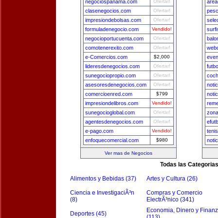
negociospanama.com
Ofertar!
area
clasenegocios.com
Ofertar!
pesc
impresiondebolsas.com
Ofertar!
sele
formuladenegocio.com
Vendido!
surf
negocioportucuenta.com
Ofertar!
balo
comotenerexito.com
Ofertar!
webd
e-Comercios.com
$2,000
even
lideresdenegocios.com
Ofertar!
futb
sunegociopropio.com
Ofertar!
coch
asesoresdenegocios.com
Ofertar!
noti
comercioenred.com
$799
noti
impresiondelibros.com
Vendido!
reme
sunegocioglobal.com
Ofertar!
zona
agentesdenegocios.com
Ofertar!
efut
e-pago.com
Vendido!
teni
enfoquecomercial.com
$980
noti
Ver mas de Negocios
Todas las Categoria
Alimentos y Bebidas (37)
Artes y Cultura (26)
Ciencia e InvestigaciÃ³n
Compras y Comercio
(8)
ElectrÃ³nico (341)
Economia, Dinero y Finan
Deportes (45)
(113)