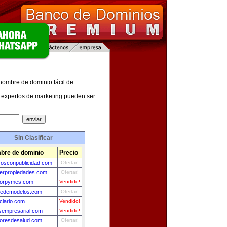
 nombre de dominio fácil de
expertos de marketing pueden ser
Sin Clasificar
bre de dominio
Precio
erosconpublicidad.com
Ofertar!
erpropiedades.com
Ofertar!
orpymes.com
Vendido!
iledemodelos.com
Ofertar!
ciarlo.com
Vendido!
esempresarial.com
Vendido!
oresdesalud.com
Ofertar!