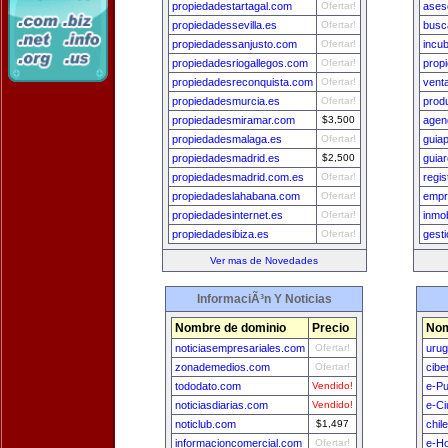
propiedadestartagal.com
Ofertar!
ases
propiedadessevilla.es
Ofertar!
busc
propiedadessanjusto.com
Ofertar!
incu
propiedadesriogallegos.com
Ofertar!
prop
propiedadesreconquista.com
Ofertar!
vent
propiedadesmurcia.es
Ofertar!
prod
propiedadesmiramar.com
$3,500
agen
propiedadesmalaga.es
Ofertar!
guia
propiedadesmadrid.es
$2,500
guia
propiedadesmadrid.com.es
Ofertar!
regi
propiedadeslahabana.com
Ofertar!
empr
propiedadesinternet.es
Ofertar!
inmob
propiedadesibiza.es
Ofertar!
gest
Ver mas de Novedades
InformaciÃ³n Y Noticias
Nombre de dominio
Precio
Nom
noticiasempresariales.com
Ofertar!
uru
zonademedios.com
Ofertar!
cibe
tododato.com
Vendido!
e-Pu
noticiasdiarias.com
Vendido!
e-Ci
noticlub.com
$1,497
chil
informacioncomercial.com
Ofertar!
e-H