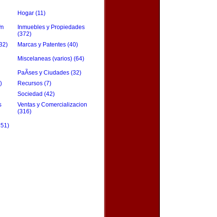
Hogar (11)
³n
Inmuebles y Propiedades
(372)
32)
Marcas y Patentes (40)
Miscelaneas (varios) (64)
PaÃ­ses y Ciudades (32)
)
Recursos (7)
Sociedad (42)
s
Ventas y Comercializacion
(316)
151)