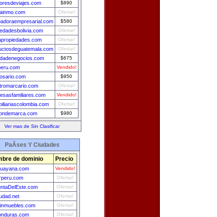
oresdeviajes.com
$890
ainmo.com
Ofertar!
badoraempresarial.com
$580
iedadesbolivia.com
Ofertar!
apropiedades.com
Ofertar!
uctosdeguatemala.com
Ofertar!
dadenegocios.com
$675
peru.com
Vendido!
rosario.com
$950
stromarcario.com
Ofertar!
esasfamiliares.com
Vendido!
iliariascolombia.com
Ofertar!
iondemarca.com
$980
Ver mas de Sin Clasificar
PaÃ­ses Y Ciudades
bre de dominio
Precio
guayana.com
Vendido!
rperu.com
Ofertar!
ntaDelEste.com
Ofertar!
udad.net
Ofertar!
einmuebles.com
Ofertar!
onduras.com
Ofertar!