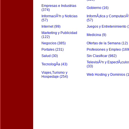
Empresas e Industrias
Gobierno (16)
(374)
InformaciÃ³n y Noticias
InformÃ¡tica y ComputaciÃ
(57)
(57)
Internet (99)
Juegos y Entretenimiento (
Marketing y Publicidad
Medicina (9)
(122)
Negocios (385)
Ofertas de la Semana (12)
Portales (231)
Profesiones y Empleo (169
Salud (30)
Sin Clasificar (982)
TelevisiÃ³n y EspectÃ¡culo
TecnologÃ­a (43)
(33)
Viajes,Turismo y
Web Hosting y Dominios (
Hospedaje (254)