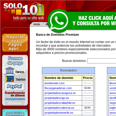
Banco de Dominios Premium
Un factor de éxito en el mundo Internet es contar con un
recordar y que potencie las actividades de mercadeo.
Más de 4000 nombres especialmente seleccionados por 
adquiridos a precios promocionales.
Buscar dominios:
Novedades
Nombre de dominio
Precio
Nom
testdomain.com
Ofertar!
llav
fincasganaderas.com
$199
vend
propiedadeszaragoza.es
Ofertar!
ases
propiedadesvigo.es
Ofertar!
desf
propiedadesvalladolid.es
Ofertar!
nego
propiedadesvalencia.es
$295
ingl
propiedadestenerife.es
Ofertar!
ases