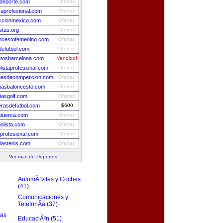
deporte.com
Ofertar!
aprofesional.com
Ofertar!
ccionmexico.com
Ofertar!
istas.org
Ofertar!
ncestofemenino.com
Ofertar!
efutbol.com
Ofertar!
tosbarcelona.com
Vendido!
olistaprofesional.com
Ofertar!
esdecompeticion.com
Ofertar!
ciasbaloncesto.com
Ofertar!
ciasgolf.com
Ofertar!
rasdefutbol.com
$600
tuerca.com
Ofertar!
bolista.com
Ofertar!
sprofesional.com
Ofertar!
ciastenis.com
Ofertar!
Ver mas de Deportes
s
AutomÃ³viles y Coches
(41)
Comunicaciones y
TelefonÃ­a (37)
zas
EducaciÃ³n (51)