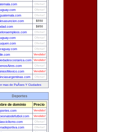
atemala.com
Ofertar!
ruguay.com
Ofertar!
guatemala.com
Ofertar!
lesasuncion.com
$550
udad.com
$950
celonaempleos.com
Ofertar!
ruguay.com
Ofertar!
euquen.com
Ofertar!
araguay.com
Ofertar!
ile.com
Vendido!
iedadescostarica.com
Vendido!
uenosAires.com
Ofertar!
iniosMexico.com
Vendido!
inciasargentinas.com
Ofertar!
er mas de PaÃ­ses Y Ciudades
Deportes
bre de dominio
Precio
portes.com
Vendido!
eonatodefutbol.com
Vendido!
ciasciclismo.com
Ofertar!
nadeportiva.com
Ofertar!